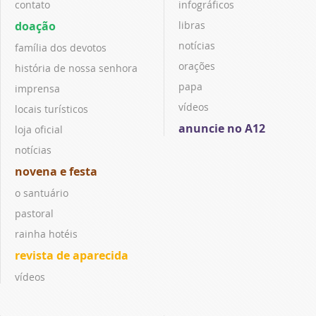
contato
infográficos
doação
libras
notícias
família dos devotos
orações
história de nossa senhora
papa
imprensa
vídeos
locais turísticos
anuncie no A12
loja oficial
notícias
novena e festa
o santuário
pastoral
rainha hotéis
revista de aparecida
vídeos