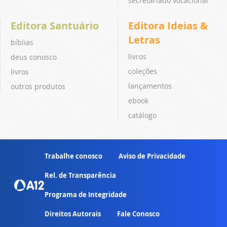
secretariado vocacional
Editora Santuário
Editora Ideias &
Letras
bíblias
livros
deus conosco
coleções
livros
lançamentos
outros produtos
ebook
catálogo
Trabalhe conosco
Aviso de Privacidade
Rel. de Transparência
Programa de Integridade
Direitos Autorais
Fale Conosco