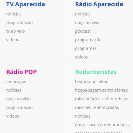
TV Aparecida
Rádio Aparecida
notícias
notícias
programação
ouça ao vivo
tv ao vivo
podcast
vídeos
programação
programas
vídeos
Rádio POP
Redentoristas
empregos
história pe. vitor
notícias
hospedagem santo afonso
ouça ao vivo
missionários redentoristas
programação
missões redentoristas
vídeos
notícias
obras sociais redentoristas