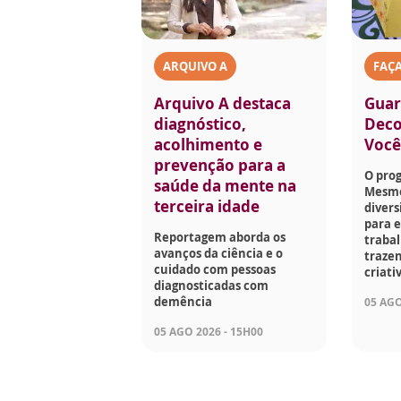
ARQUIVO A
FAÇ
Arquivo A destaca
Guar
diagnóstico,
Deco
acolhimento e
Voc
prevenção para a
O pro
saúde da mente na
Mesmo
terceira idade
divers
para e
Reportagem aborda os
traba
avanços da ciência e o
trazen
cuidado com pessoas
criati
diagnosticadas com
demência
05 AGO
05 AGO 2026 - 15H00