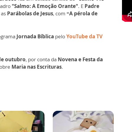
uadro
"Salmo: A Emoção Orante"
. E
Padre
 as
Parábolas de Jesus
, com
“A pérola de
rograma
Jornada Bíblica
pelo
YouTube da TV
de outubro
, por conta da
Novena e Festa da
sobre
Maria nas Escrituras
.