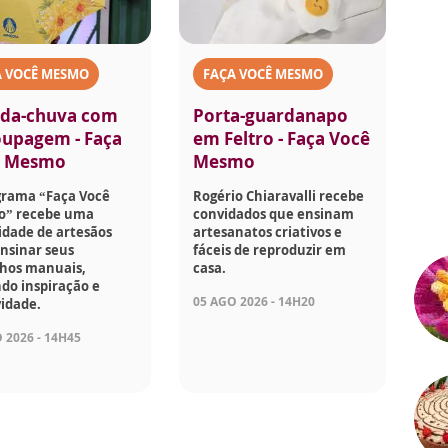
A VOCÊ MESMO
FAÇA VOCÊ MESMO
da-chuva com
Porta-guardanapo
upagem - Faça
em Feltro - Faça Você
ê Mesmo
Mesmo
grama “Faça Você
Rogério Chiaravalli recebe
” recebe uma
convidados que ensinam
idade de artesãos
artesanatos criativos e
nsinar seus
fáceis de reproduzir em
lhos manuais,
casa.
do inspiração e
05 AGO 2026 - 14H20
vidade.
 2026 - 14H45