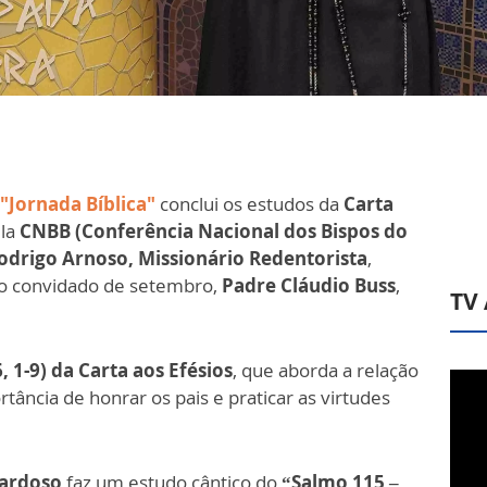
"Jornada Bíblica"
conclui os estudos da
Carta
ela
CNBB (Conferência Nacional dos Bispos do
odrigo Arnoso, Missionário Redentorista
,
m o convidado de setembro,
Padre Cláudio Buss
,
TV
 1-9) da Carta aos Efésios
, que aborda a relação
rtância de honrar os pais e praticar as virtudes
Cardoso
faz um estudo cântico do
“Salmo 115 –