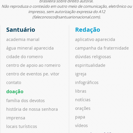
brasileira sobre direito autoral.
Não reproduza o conteúdo em outro meio de comunicação, eletrônico ou
impresso, sem autorização expressa do A12
(faleconosco@santuarionacional.com).
Santuário
Redação
academia marial
aplicativo aparecida
água mineral aparecida
campanha da fraternidade
cidade do romeiro
dúvidas religiosas
centro de apoio ao romeiro
espiritualidade
centro de eventos pe. vitor
igreja
contato
infográficos
doação
libras
notícias
família dos devotos
orações
história de nossa senhora
papa
imprensa
vídeos
locais turísticos