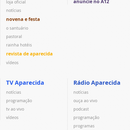
anuncie no A12
loja oficial
notícias
novena e festa
o santuário
pastoral
rainha hotéis
revista de aparecida
vídeos
TV Aparecida
Rádio Aparecida
notícias
notícias
programação
ouça ao vivo
tv ao vivo
podcast
vídeos
programação
programas