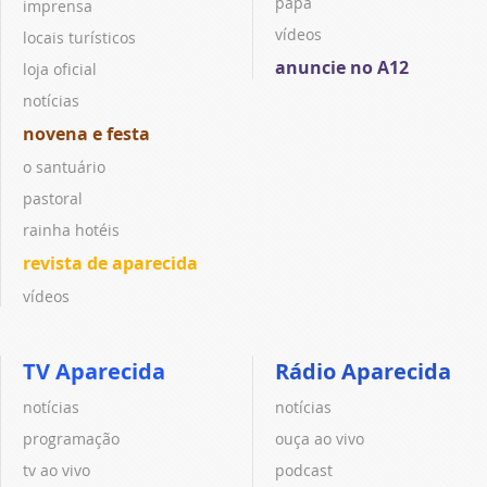
papa
imprensa
vídeos
locais turísticos
anuncie no A12
loja oficial
notícias
novena e festa
o santuário
pastoral
rainha hotéis
revista de aparecida
vídeos
TV Aparecida
Rádio Aparecida
notícias
notícias
programação
ouça ao vivo
tv ao vivo
podcast