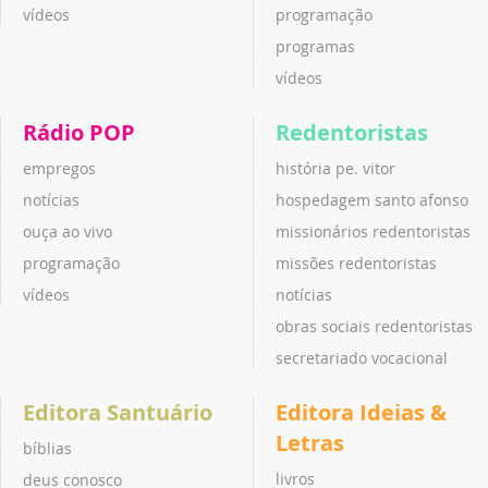
vídeos
programação
programas
vídeos
Rádio POP
Redentoristas
empregos
história pe. vitor
notícias
hospedagem santo afonso
ouça ao vivo
missionários redentoristas
programação
missões redentoristas
vídeos
notícias
obras sociais redentoristas
secretariado vocacional
Editora Santuário
Editora Ideias &
Letras
bíblias
livros
deus conosco