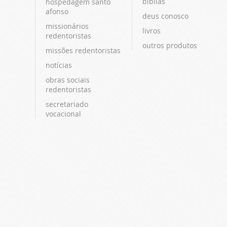
bíblias
hospedagem santo
afonso
deus conosco
missionários
livros
redentoristas
outros produtos
missões redentoristas
notícias
obras sociais
redentoristas
secretariado
vocacional