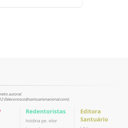
reito autoral.
12 (faleconosco@santuarionacional.com).
P
Redentoristas
Editora
Santuário
história pe. vitor