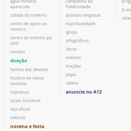
água mineral
campanha da
prog
aparecida
fraternidade
tv ao
cidade do romeiro
dúvidas religiosas
víde
centro de apoio ao
espiritualidade
romeiro
igreja
centro de eventos pe.
infográficos
vitor
libras
contato
notícias
doação
orações
família dos devotos
papa
história de nossa
vídeos
senhora
anuncie no A12
imprensa
locais turísticos
loja oficial
notícias
novena e festa