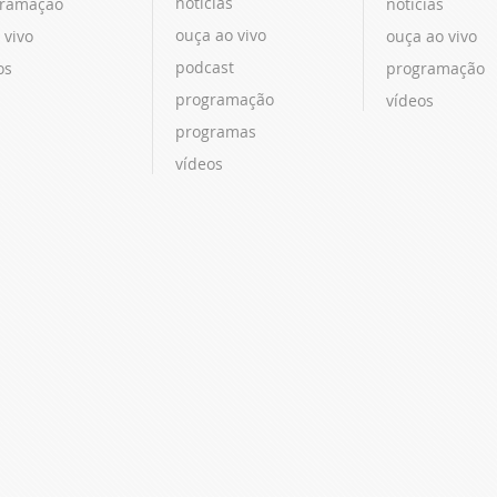
notícias
ramação
notícias
ouça ao vivo
 vivo
ouça ao vivo
podcast
os
programação
programação
vídeos
programas
vídeos