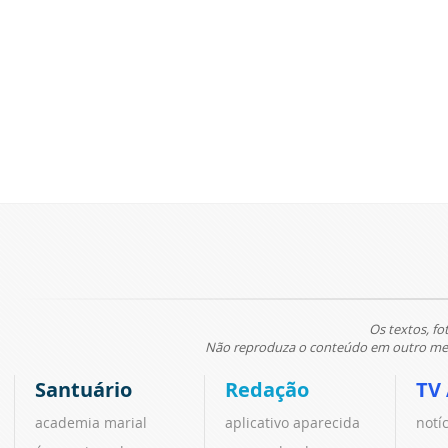
Os textos, fo
Não reproduza o conteúdo em outro meio
Santuário
Redação
TV
academia marial
aplicativo aparecida
notí