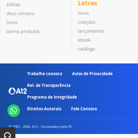
Letras
bíblias
livros
deus conosco
coleções
livros
lançamentos
outros produtos
ebook
catálogo
Trabalhe conosco
Aviso de Privacidade
Rel. de Transparência
Programa de Integridade
Direitos Autorais
Fale Conosco
© 2007 - 2026. A12 - Conectados pela fé.