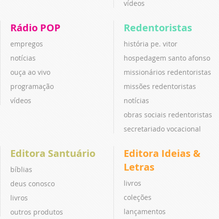
vídeos
Rádio POP
Redentoristas
empregos
história pe. vitor
notícias
hospedagem santo afonso
ouça ao vivo
missionários redentoristas
programação
missões redentoristas
vídeos
notícias
obras sociais redentoristas
secretariado vocacional
Editora Santuário
Editora Ideias &
Letras
bíblias
livros
deus conosco
coleções
livros
lançamentos
outros produtos