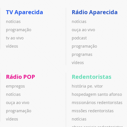
TV Aparecida
Rádio Aparecida
notícias
notícias
programação
ouça ao vivo
tv ao vivo
podcast
vídeos
programação
programas
vídeos
Rádio POP
Redentoristas
empregos
história pe. vitor
notícias
hospedagem santo afonso
ouça ao vivo
missionários redentoristas
programação
missões redentoristas
vídeos
notícias