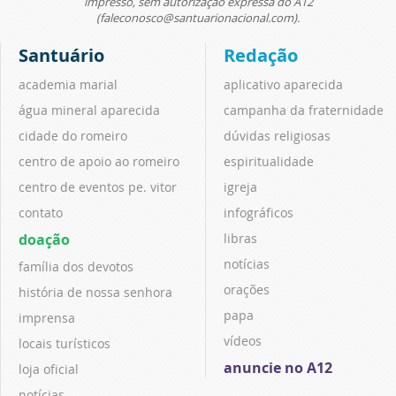
impresso, sem autorização expressa do A12
(faleconosco@santuarionacional.com).
Santuário
Redação
academia marial
aplicativo aparecida
água mineral aparecida
campanha da fraternidade
cidade do romeiro
dúvidas religiosas
centro de apoio ao romeiro
espiritualidade
centro de eventos pe. vitor
igreja
contato
infográficos
doação
libras
notícias
família dos devotos
orações
história de nossa senhora
papa
imprensa
vídeos
locais turísticos
anuncie no A12
loja oficial
notícias