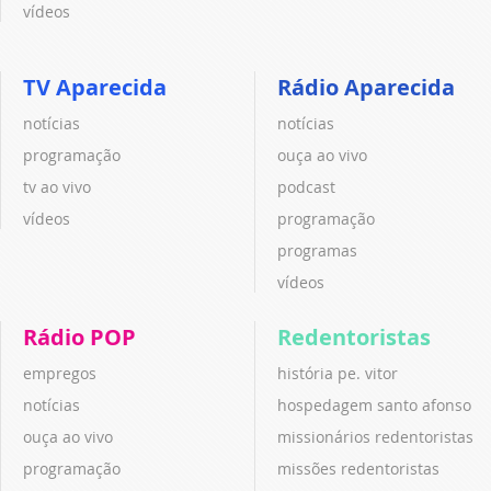
vídeos
TV Aparecida
Rádio Aparecida
notícias
notícias
programação
ouça ao vivo
tv ao vivo
podcast
vídeos
programação
programas
vídeos
Rádio POP
Redentoristas
empregos
história pe. vitor
notícias
hospedagem santo afonso
ouça ao vivo
missionários redentoristas
programação
missões redentoristas