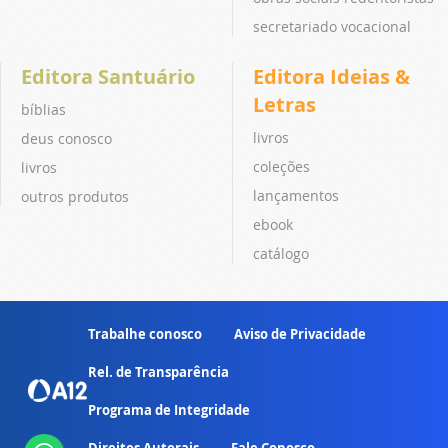
secretariado vocacional
Editora Santuário
Editora Ideias &
Letras
bíblias
livros
deus conosco
coleções
livros
lançamentos
outros produtos
ebook
catálogo
Trabalhe conosco
Aviso de Privacidade
Rel. de Transparência
Programa de Integridade
Direitos Autorais
Fale Conosco