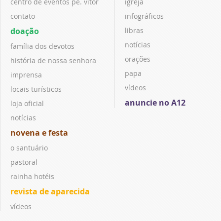
centro de eventos pe. vitor
igreja
contato
infográficos
doação
libras
notícias
família dos devotos
orações
história de nossa senhora
papa
imprensa
vídeos
locais turísticos
anuncie no A12
loja oficial
notícias
novena e festa
o santuário
pastoral
rainha hotéis
revista de aparecida
vídeos