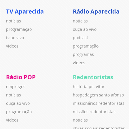
TV Aparecida
Rádio Aparecida
notícias
notícias
programação
ouça ao vivo
tv ao vivo
podcast
vídeos
programação
programas
vídeos
Rádio POP
Redentoristas
empregos
história pe. vitor
notícias
hospedagem santo afonso
ouça ao vivo
missionários redentoristas
programação
missões redentoristas
vídeos
notícias
obras sociais redentoristas