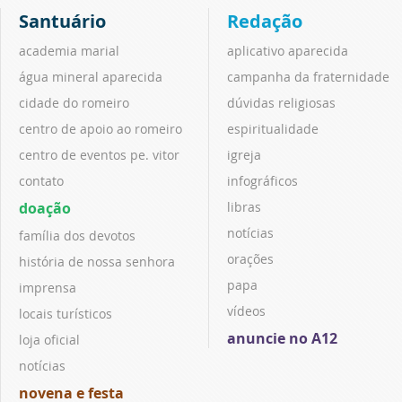
Santuário
Redação
academia marial
aplicativo aparecida
água mineral aparecida
campanha da fraternidade
cidade do romeiro
dúvidas religiosas
centro de apoio ao romeiro
espiritualidade
centro de eventos pe. vitor
igreja
contato
infográficos
doação
libras
notícias
família dos devotos
orações
história de nossa senhora
papa
imprensa
vídeos
locais turísticos
anuncie no A12
loja oficial
notícias
novena e festa