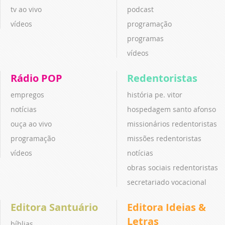
tv ao vivo
podcast
vídeos
programação
programas
vídeos
Rádio POP
Redentoristas
empregos
história pe. vitor
notícias
hospedagem santo afonso
ouça ao vivo
missionários redentoristas
programação
missões redentoristas
vídeos
notícias
obras sociais redentoristas
secretariado vocacional
Editora Santuário
Editora Ideias &
Letras
bíblias