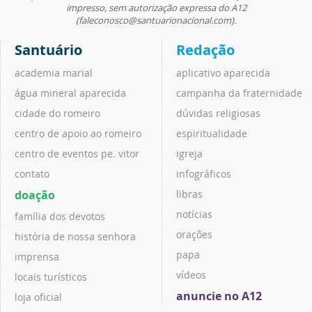
impresso, sem autorização expressa do A12
(faleconosco@santuarionacional.com).
Santuário
Redação
academia marial
aplicativo aparecida
água mineral aparecida
campanha da fraternidade
cidade do romeiro
dúvidas religiosas
centro de apoio ao romeiro
espiritualidade
centro de eventos pe. vitor
igreja
contato
infográficos
doação
libras
notícias
família dos devotos
orações
história de nossa senhora
papa
imprensa
vídeos
locais turísticos
anuncie no A12
loja oficial