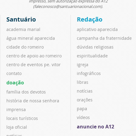
impresso, sem autorização expressa do A12
(faleconosco@santuarionacional.com).
Santuário
Redação
academia marial
aplicativo aparecida
água mineral aparecida
campanha da fraternidade
cidade do romeiro
dúvidas religiosas
centro de apoio ao romeiro
espiritualidade
centro de eventos pe. vitor
igreja
contato
infográficos
doação
libras
notícias
família dos devotos
orações
história de nossa senhora
papa
imprensa
vídeos
locais turísticos
anuncie no A12
loja oficial
notícias