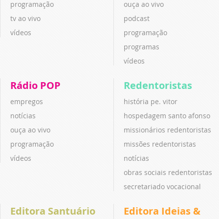
programação
ouça ao vivo
tv ao vivo
podcast
vídeos
programação
programas
vídeos
Rádio POP
Redentoristas
empregos
história pe. vitor
notícias
hospedagem santo afonso
ouça ao vivo
missionários redentoristas
programação
missões redentoristas
vídeos
notícias
obras sociais redentoristas
secretariado vocacional
Editora Santuário
Editora Ideias &