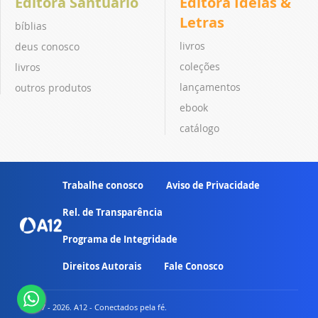
Editora Santuário
Editora Ideias &
Letras
bíblias
livros
deus conosco
coleções
livros
lançamentos
outros produtos
ebook
catálogo
Trabalhe conosco
Aviso de Privacidade
Rel. de Transparência
Programa de Integridade
Direitos Autorais
Fale Conosco
© 2007 - 2026. A12 - Conectados pela fé.