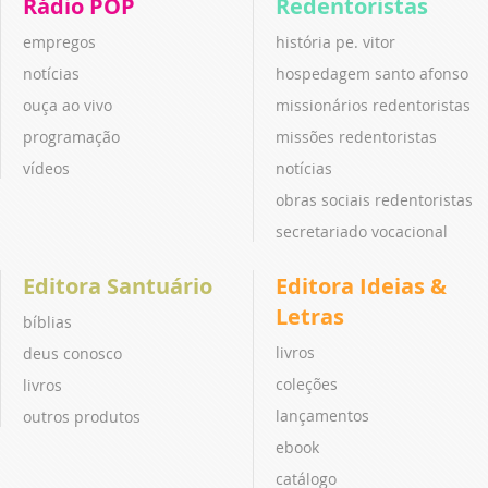
Rádio POP
Redentoristas
empregos
história pe. vitor
notícias
hospedagem santo afonso
ouça ao vivo
missionários redentoristas
programação
missões redentoristas
vídeos
notícias
obras sociais redentoristas
secretariado vocacional
Editora Santuário
Editora Ideias &
Letras
bíblias
livros
deus conosco
coleções
livros
lançamentos
outros produtos
ebook
catálogo