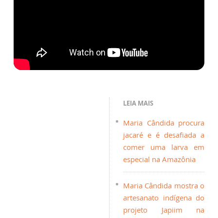
LEIA MAIS
Maria Cândida procura
jacaré e é desafiada a
comer uma larva em
especial na Amazônia
Maria Cândida mostra o
artesanato indígena do
projeto Japiim na