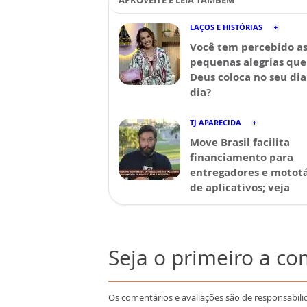
APROVEITE E LEIA TAMBÉM
LAÇOS E HISTÓRIAS
Você tem percebido a
pequenas alegrias que
Deus coloca no seu dia
dia?
TJ APARECIDA
Move Brasil facilita
financiamento para
entregadores e mototá
de aplicativos; veja
Seja o primeiro a c
Os comentários e avaliações são de responsabili