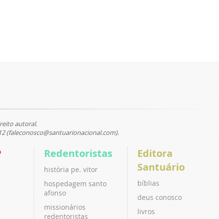
reito autoral.
12 (faleconosco@santuarionacional.com).
P
Redentoristas
Editora
Santuário
história pe. vitor
bíblias
hospedagem santo
afonso
deus conosco
missionários
livros
redentoristas