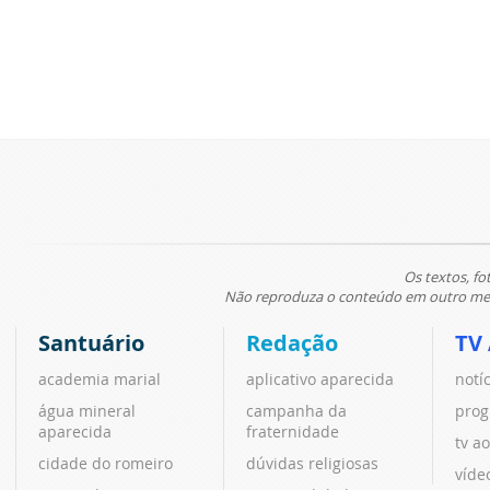
Os textos, fo
Não reproduza o conteúdo em outro meio
Santuário
Redação
TV
academia marial
aplicativo aparecida
notí
água mineral
campanha da
prog
aparecida
fraternidade
tv ao
cidade do romeiro
dúvidas religiosas
víde