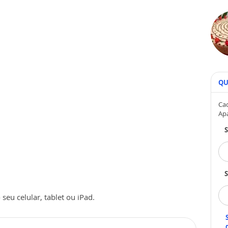
QU
Cad
Ap
S
seu celular, tablet ou iPad.