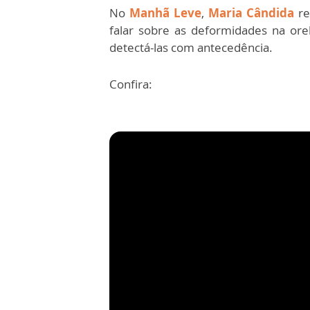
No
Manhã Leve
,
Maria Cândida
re
falar sobre as deformidades na ore
detectá-las com antecedência.
Confira: