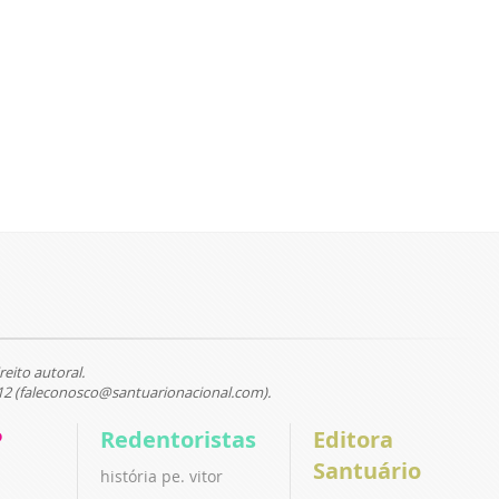
reito autoral.
12 (faleconosco@santuarionacional.com).
P
Redentoristas
Editora
Santuário
história pe. vitor