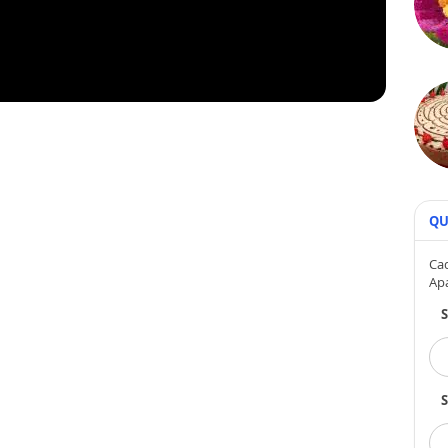
QU
Cad
Ap
S