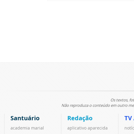
Os textos, fo
Não reproduza o conteúdo em outro meio
Santuário
Redação
TV
academia marial
aplicativo aparecida
notí