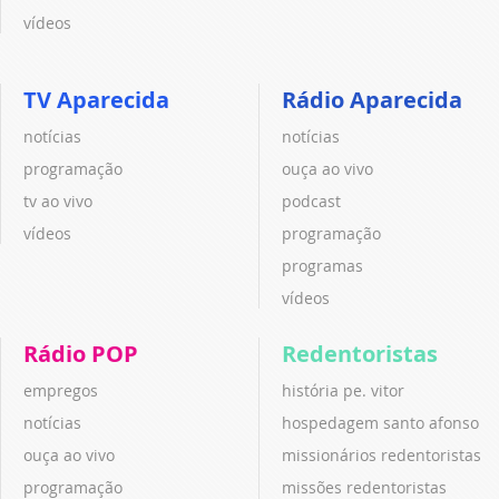
vídeos
TV Aparecida
Rádio Aparecida
notícias
notícias
programação
ouça ao vivo
tv ao vivo
podcast
vídeos
programação
programas
vídeos
Rádio POP
Redentoristas
empregos
história pe. vitor
notícias
hospedagem santo afonso
ouça ao vivo
missionários redentoristas
programação
missões redentoristas