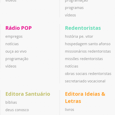
vídeos
programação
programas
vídeos
Rádio POP
Redentoristas
empregos
história pe. vitor
notícias
hospedagem santo afonso
ouça ao vivo
missionários redentoristas
programação
missões redentoristas
vídeos
notícias
obras sociais redentoristas
secretariado vocacional
Editora Santuário
Editora Ideias &
Letras
bíblias
livros
deus conosco