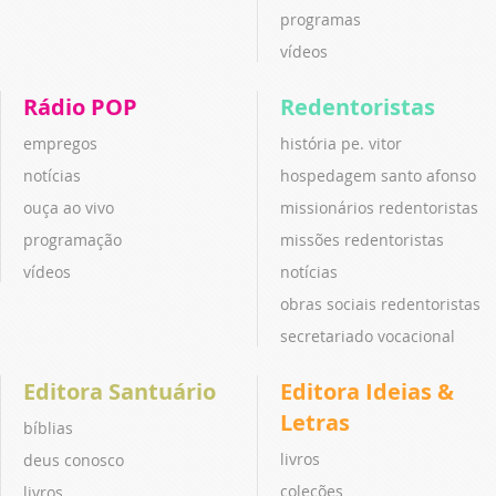
programas
vídeos
Rádio POP
Redentoristas
empregos
história pe. vitor
notícias
hospedagem santo afonso
ouça ao vivo
missionários redentoristas
programação
missões redentoristas
vídeos
notícias
obras sociais redentoristas
secretariado vocacional
Editora Santuário
Editora Ideias &
Letras
bíblias
livros
deus conosco
coleções
livros