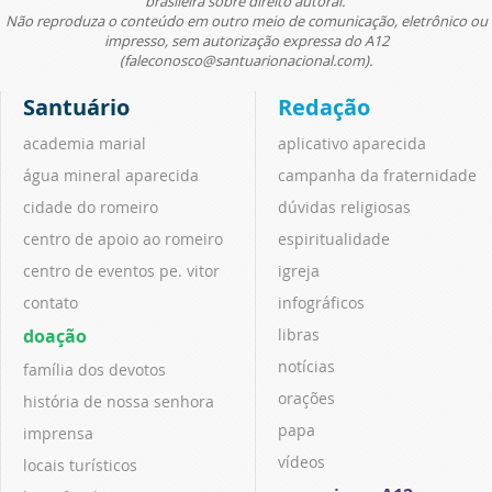
brasileira sobre direito autoral.
Não reproduza o conteúdo em outro meio de comunicação, eletrônico ou
impresso, sem autorização expressa do A12
(faleconosco@santuarionacional.com).
Santuário
Redação
academia marial
aplicativo aparecida
água mineral aparecida
campanha da fraternidade
cidade do romeiro
dúvidas religiosas
centro de apoio ao romeiro
espiritualidade
centro de eventos pe. vitor
igreja
contato
infográficos
doação
libras
notícias
família dos devotos
orações
história de nossa senhora
papa
imprensa
vídeos
locais turísticos