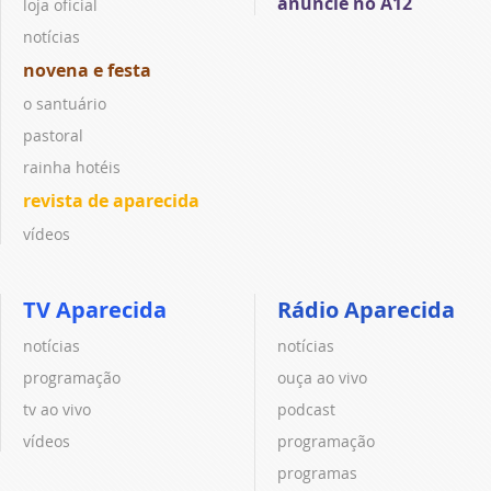
anuncie no A12
loja oficial
notícias
novena e festa
o santuário
pastoral
rainha hotéis
revista de aparecida
vídeos
TV Aparecida
Rádio Aparecida
notícias
notícias
programação
ouça ao vivo
tv ao vivo
podcast
vídeos
programação
programas