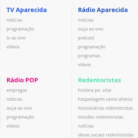
TV Aparecida
Rádio Aparecida
notícias
notícias
programação
ouça ao vivo
tv ao vivo
podcast
vídeos
programação
programas
vídeos
Rádio POP
Redentoristas
empregos
história pe. vitor
notícias
hospedagem santo afonso
ouça ao vivo
missionários redentoristas
programação
missões redentoristas
vídeos
notícias
obras sociais redentoristas