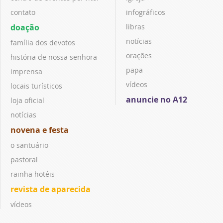
contato
infográficos
doação
libras
notícias
família dos devotos
orações
história de nossa senhora
papa
imprensa
vídeos
locais turísticos
anuncie no A12
loja oficial
notícias
novena e festa
o santuário
pastoral
rainha hotéis
revista de aparecida
vídeos