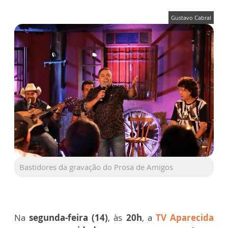
Gustavo Cabral
Bastidores da gravação do Prosa de Amigos
Na
segunda-feira (14)
, às
20h
, a
TV Aparecida