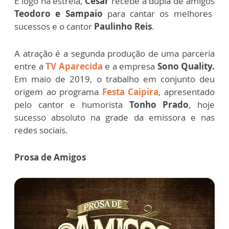
E logo na estreia,
César
recebe a dupla de amigos
Teodoro e Sampaio
para cantar os melhores
sucessos e o cantor
Paulinho Reis
.
A atração é a segunda produção de uma parceria
entre a
TV Aparecida
e a empresa
Sono Quality.
Em maio de 2019, o trabalho em conjunto deu
origem ao programa
Festa Caipira
, apresentado
pelo cantor e humorista
Tonho Prado
, hoje
sucesso absoluto na grade da emissora e nas
redes sociais.
Prosa de Amigos