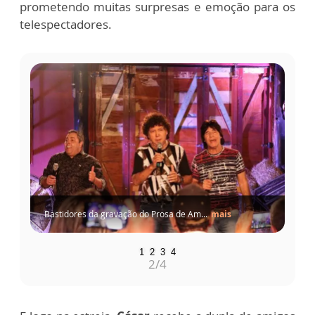
prometendo muitas surpresas e emoção para os
telespectadores.
Bastidores da gravação do Prosa de Am...
mais
1
2
3
4
2
/4