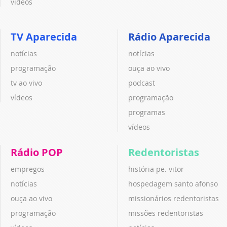
vídeos
TV Aparecida
Rádio Aparecida
notícias
notícias
programação
ouça ao vivo
tv ao vivo
podcast
vídeos
programação
programas
vídeos
Rádio POP
Redentoristas
empregos
história pe. vitor
notícias
hospedagem santo afonso
ouça ao vivo
missionários redentoristas
programação
missões redentoristas