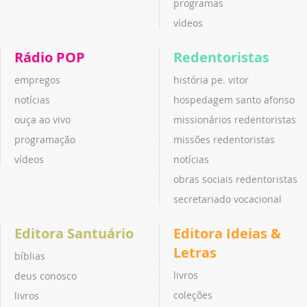
programas
vídeos
Rádio POP
Redentoristas
empregos
história pe. vitor
notícias
hospedagem santo afonso
ouça ao vivo
missionários redentoristas
programação
missões redentoristas
vídeos
notícias
obras sociais redentoristas
secretariado vocacional
Editora Santuário
Editora Ideias &
Letras
bíblias
livros
deus conosco
coleções
livros