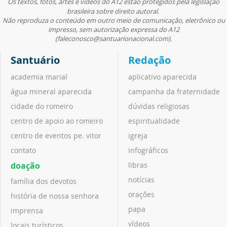
Os textos, fotos, artes e vídeos do A12 estão protegidos pela legislação
brasileira sobre direito autoral.
Não reproduza o conteúdo em outro meio de comunicação, eletrônico ou
impresso, sem autorização expressa do A12
(faleconosco@santuarionacional.com).
Santuário
Redação
academia marial
aplicativo aparecida
água mineral aparecida
campanha da fraternidade
cidade do romeiro
dúvidas religiosas
centro de apoio ao romeiro
espiritualidade
centro de eventos pe. vitor
igreja
contato
infográficos
doação
libras
notícias
família dos devotos
orações
história de nossa senhora
papa
imprensa
vídeos
locais turísticos