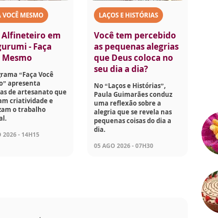
A VOCÊ MESMO
LAÇOS E HISTÓRIAS
 Alfineteiro em
Você tem percebido
urumi - Faça
as pequenas alegrias
ê Mesmo
que Deus coloca no
seu dia a dia?
grama “Faça Você
” apresenta
No “Laços e Histórias”,
as de artesanato que
Paula Guimarães conduz
am criatividade e
uma reflexão sobre a
zam o trabalho
alegria que se revela nas
l.
pequenas coisas do dia a
dia.
 2026 - 14H15
05 AGO 2026 - 07H30