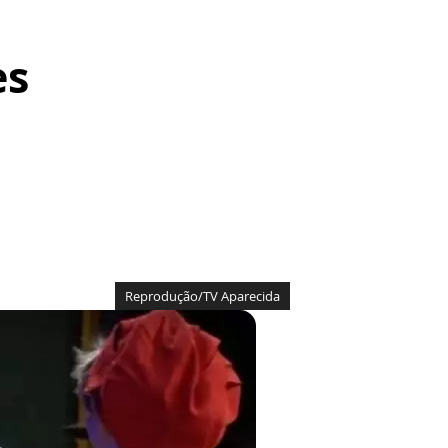
es
Reprodução/TV Aparecida