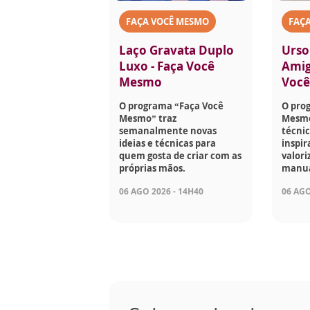
FAÇA VOCÊ MESMO
FAÇ
Laço Gravata Duplo
Urso
Luxo - Faça Você
Amig
Mesmo
Voc
O programa “Faça Você
O pro
Mesmo” traz
Mesmo
semanalmente novas
técnic
ideias e técnicas para
inspir
quem gosta de criar com as
valori
próprias mãos.
manua
06 AGO 2026 - 14H40
06 AGO