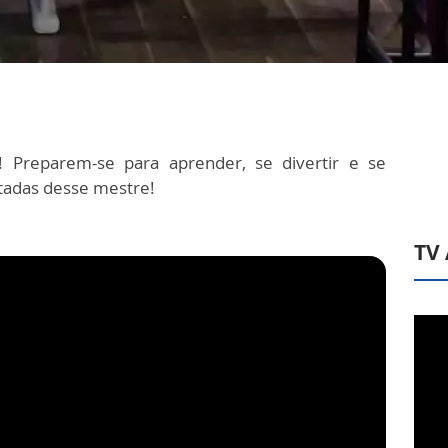
 Preparem-se para aprender, se divertir e se
itadas desse mestre!
TV