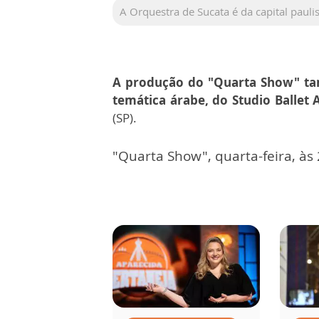
A Orquestra de Sucata é da capital paulis
A produção do "Quarta Show" ta
temática árabe, do Studio Ballet A
(SP).
"Quarta Show", quarta-feira, às