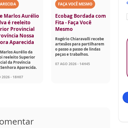
PARECIDA
FAÇA VOCÊ MESMO
e Marlos Aurélio
Ecobag Bordada com
lva é reeleito
Fita - Faça Você
rior Provincial
Mesmo
rovíncia Nossa
Rogério Chiaravalli recebe
ora Aparecida
artesãos para partilharem
o passo a passo de lindas
Marlos Aurélio da
peças e trabalhos.
foi reeleito Superior
cial da Província
07 AGO 2026 - 14H45
 Senhora Aparecida.
 2026 - 18H07
 comentar