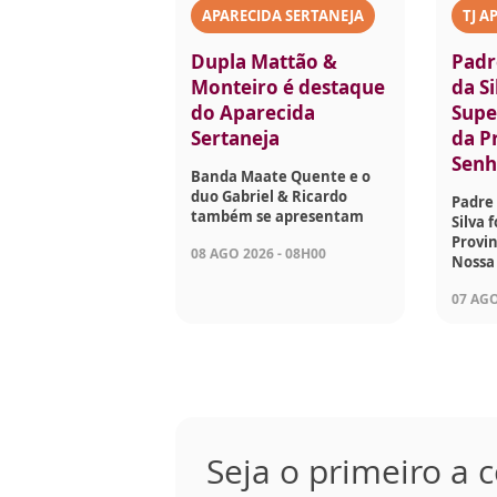
APARECIDA SERTANEJA
TJ A
Dupla Mattão &
Padr
Monteiro é destaque
da Si
do Aparecida
Supe
Sertaneja
da P
Senh
Banda Maate Quente e o
duo Gabriel & Ricardo
Padre 
também se apresentam
Silva 
Provin
08 AGO 2026 - 08H00
Nossa
07 AGO
Seja o primeiro a