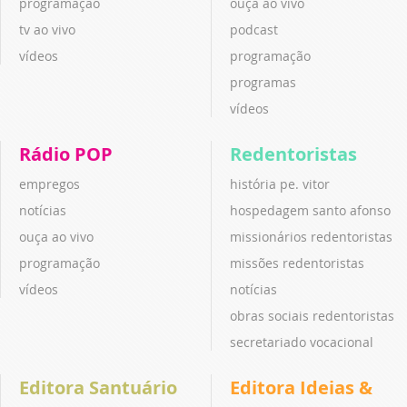
programação
ouça ao vivo
tv ao vivo
podcast
vídeos
programação
programas
vídeos
Rádio POP
Redentoristas
empregos
história pe. vitor
notícias
hospedagem santo afonso
ouça ao vivo
missionários redentoristas
programação
missões redentoristas
vídeos
notícias
obras sociais redentoristas
secretariado vocacional
Editora Santuário
Editora Ideias &