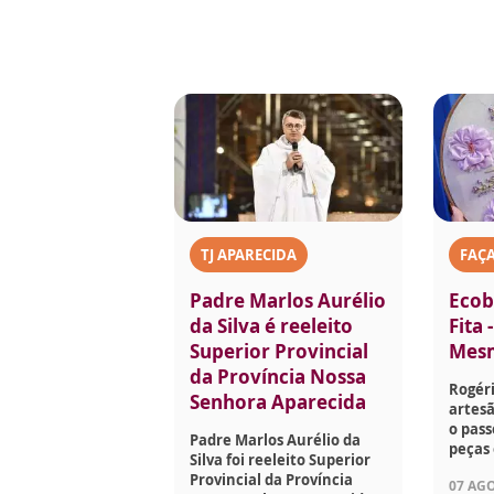
TJ APARECIDA
FAÇ
Padre Marlos Aurélio
Ecob
da Silva é reeleito
Fita 
Superior Provincial
Mes
da Província Nossa
Rogéri
Senhora Aparecida
artesã
o pass
Padre Marlos Aurélio da
peças 
Silva foi reeleito Superior
Provincial da Província
07 AGO