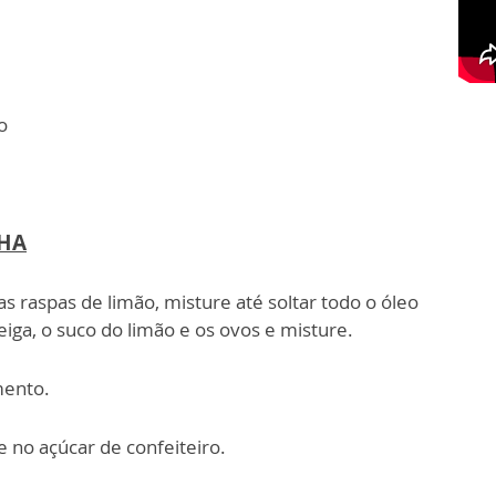
o
HA
s raspas de limão, misture até soltar todo o óleo
iga, o suco do limão e os ovos e misture.
mento.
 no açúcar de confeiteiro.