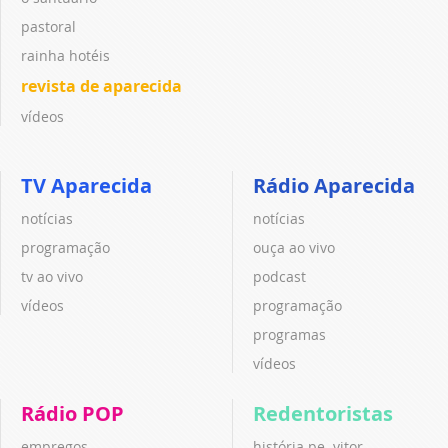
pastoral
rainha hotéis
revista de aparecida
vídeos
TV Aparecida
Rádio Aparecida
notícias
notícias
programação
ouça ao vivo
tv ao vivo
podcast
vídeos
programação
programas
vídeos
Rádio POP
Redentoristas
empregos
história pe. vitor