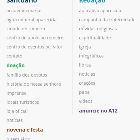
Santuário
Redação
academia marial
aplicativo aparecida
água mineral aparecida
campanha da fraternidade
cidade do romeiro
dúvidas religiosas
centro de apoio ao romeiro
espiritualidade
centro de eventos pe. vitor
igreja
contato
infográficos
doação
libras
notícias
família dos devotos
orações
história de nossa senhora
papa
imprensa
vídeos
locais turísticos
anuncie no A12
loja oficial
notícias
novena e festa
o santuário