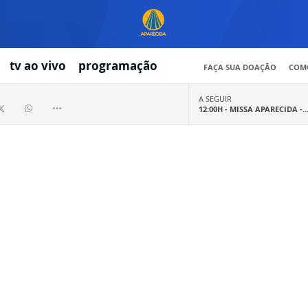
tv ao vivo
programação
FAÇA SUA DOAÇÃO
COMO
A SEGUIR
12:00H -
MISSA APARECIDA -..