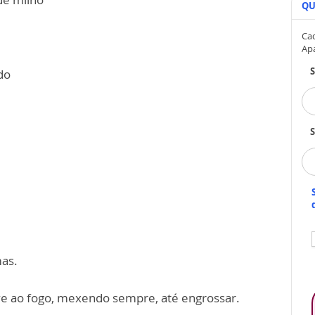
QU
Cad
Ap
do
S
mas.
eve ao fogo, mexendo sempre, até engrossar.