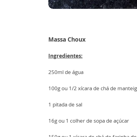
Massa Choux
Ingredientes:
250ml de água
100g ou 1/2 xícara de chá de mantei
1 pitada de sal
16g ou 1 colher de sopa de açúcar
150g ou 1 xícara de chá de farinha de