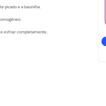
te picado e a baunilha.
r homogêneo.
xe esfriar completamente.