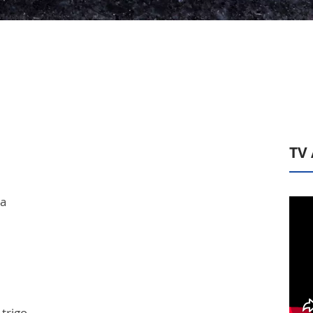
TV
ga
 trigo