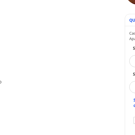
QU
Cad
Ap
S
o