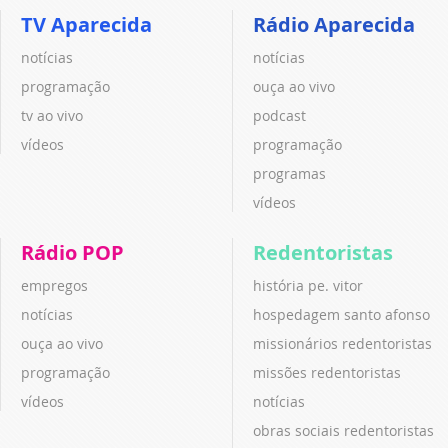
TV Aparecida
Rádio Aparecida
notícias
notícias
programação
ouça ao vivo
tv ao vivo
podcast
vídeos
programação
programas
vídeos
Rádio POP
Redentoristas
empregos
história pe. vitor
notícias
hospedagem santo afonso
ouça ao vivo
missionários redentoristas
programação
missões redentoristas
vídeos
notícias
obras sociais redentoristas