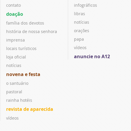
contato
infográficos
doação
libras
notícias
família dos devotos
orações
história de nossa senhora
papa
imprensa
vídeos
locais turísticos
anuncie no A12
loja oficial
notícias
novena e festa
o santuário
pastoral
rainha hotéis
revista de aparecida
vídeos