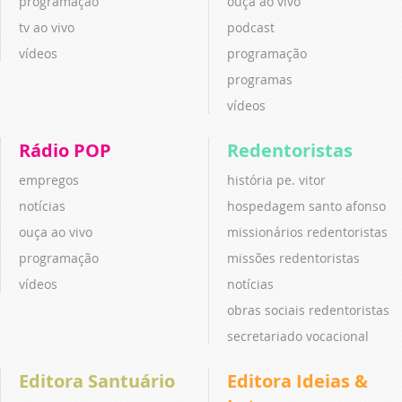
programação
ouça ao vivo
tv ao vivo
podcast
vídeos
programação
programas
vídeos
Rádio POP
Redentoristas
empregos
história pe. vitor
notícias
hospedagem santo afonso
ouça ao vivo
missionários redentoristas
programação
missões redentoristas
vídeos
notícias
obras sociais redentoristas
secretariado vocacional
Editora Santuário
Editora Ideias &