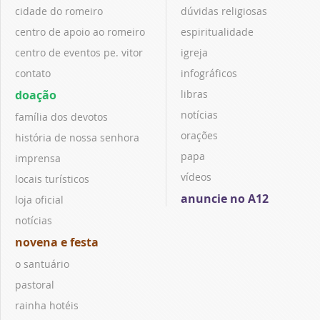
cidade do romeiro
dúvidas religiosas
centro de apoio ao romeiro
espiritualidade
centro de eventos pe. vitor
igreja
contato
infográficos
doação
libras
notícias
família dos devotos
orações
história de nossa senhora
papa
imprensa
vídeos
locais turísticos
anuncie no A12
loja oficial
notícias
novena e festa
o santuário
pastoral
rainha hotéis