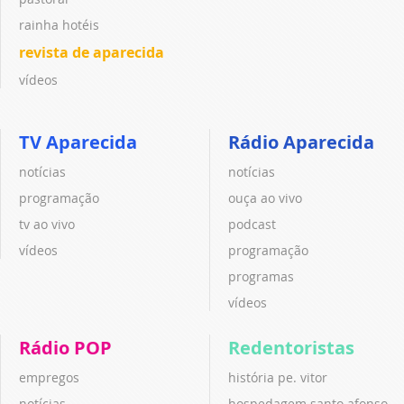
rainha hotéis
revista de aparecida
vídeos
TV Aparecida
Rádio Aparecida
notícias
notícias
programação
ouça ao vivo
tv ao vivo
podcast
vídeos
programação
programas
vídeos
Rádio POP
Redentoristas
empregos
história pe. vitor
notícias
hospedagem santo afonso