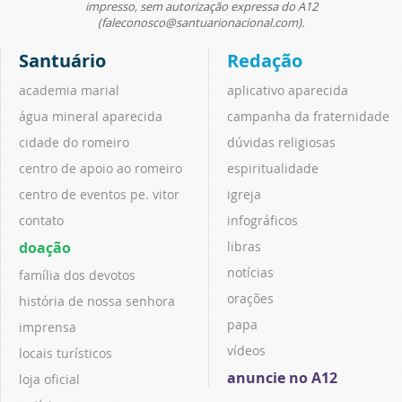
impresso, sem autorização expressa do A12
(faleconosco@santuarionacional.com).
Santuário
Redação
academia marial
aplicativo aparecida
água mineral aparecida
campanha da fraternidade
cidade do romeiro
dúvidas religiosas
centro de apoio ao romeiro
espiritualidade
centro de eventos pe. vitor
igreja
contato
infográficos
doação
libras
notícias
família dos devotos
orações
história de nossa senhora
papa
imprensa
vídeos
locais turísticos
anuncie no A12
loja oficial