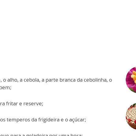
, o alho, a cebola, a parte branca da cebolinha, o
 bem;
ra fritar e reserve;
os temperos da frigideira e o açúcar;
 leve para a geladeira por uma hora;