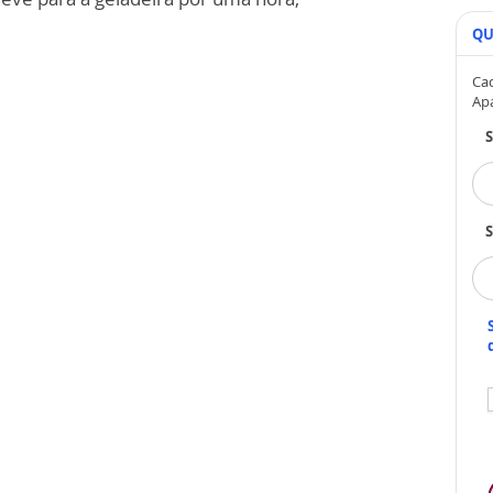
QU
Cad
Ap
S