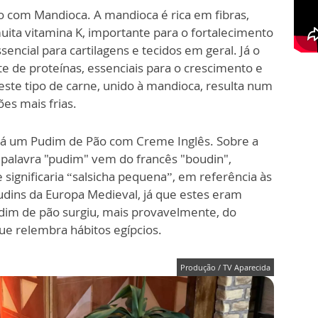
o com Mandioca. A mandioca é rica em fibras,
 muita vitamina K, importante para o fortalecimento
encial para cartilagens e tecidos em geral. Já o
 de proteínas, essenciais para o crescimento e
este tipo de carne, unido à mandioca, resulta num
ões mais frias.
rá um Pudim de Pão com Creme Inglês. Sobre a
 palavra "pudim" vem do francês "boudin",
e significaria “salsicha pequena”, em referência às
udins da Europa Medieval, já que estes eram
dim de pão surgiu, mais provavelmente, do
e relembra hábitos egípcios.
Produção / TV Aparecida