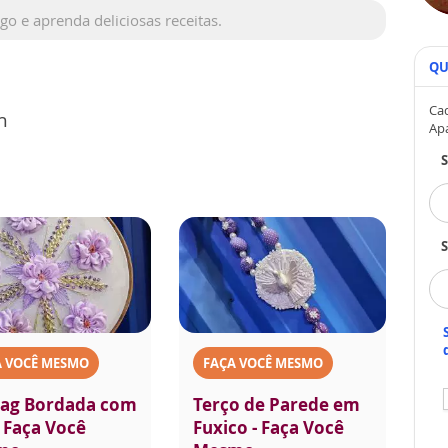
 e aprenda deliciosas receitas.
QU
Cad
h
Ap
S
A VOCÊ MESMO
FAÇA VOCÊ MESMO
ag Bordada com
Terço de Parede em
- Faça Você
Fuxico - Faça Você