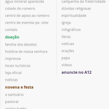
água mineral aparecida
campanha da fraternidade
cidade do romeiro
dúvidas religiosas
centro de apoio ao romeiro
espiritualidade
centro de eventos pe. vitor
igreja
contato
infográficos
doação
libras
notícias
família dos devotos
orações
história de nossa senhora
papa
imprensa
vídeos
locais turísticos
anuncie no A12
loja oficial
notícias
novena e festa
o santuário
pastoral
rainha hotéis