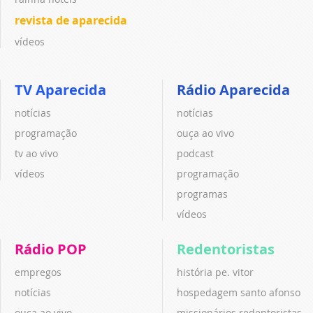
revista de aparecida
vídeos
TV Aparecida
Rádio Aparecida
notícias
notícias
programação
ouça ao vivo
tv ao vivo
podcast
vídeos
programação
programas
vídeos
Rádio POP
Redentoristas
empregos
história pe. vitor
notícias
hospedagem santo afonso
ouça ao vivo
missionários redentoristas