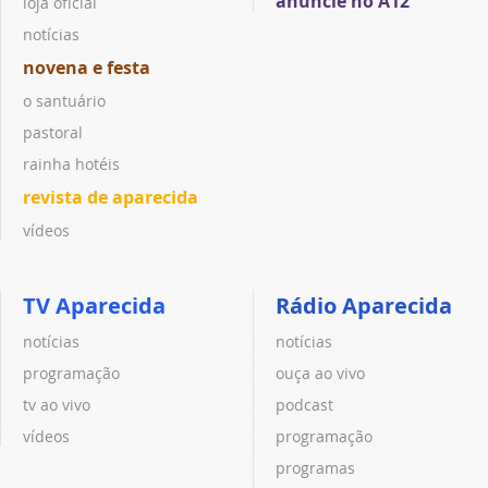
anuncie no A12
loja oficial
notícias
novena e festa
o santuário
pastoral
rainha hotéis
revista de aparecida
vídeos
TV Aparecida
Rádio Aparecida
notícias
notícias
programação
ouça ao vivo
tv ao vivo
podcast
vídeos
programação
programas