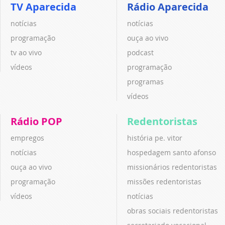
TV Aparecida
Rádio Aparecida
notícias
notícias
programação
ouça ao vivo
tv ao vivo
podcast
vídeos
programação
programas
vídeos
Rádio POP
Redentoristas
empregos
história pe. vitor
notícias
hospedagem santo afonso
ouça ao vivo
missionários redentoristas
programação
missões redentoristas
vídeos
notícias
obras sociais redentoristas