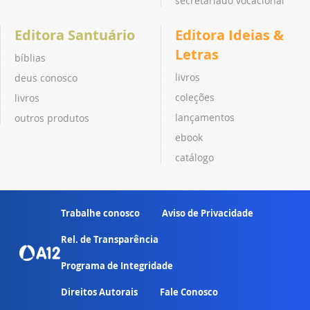
secretariado vocacional
Editora Santuário
Editora Ideias &
Letras
bíblias
livros
deus conosco
coleções
livros
lançamentos
outros produtos
ebook
catálogo
Trabalhe conosco
Aviso de Privacidade
Rel. de Transparência
Programa de Integridade
Direitos Autorais
Fale Conosco