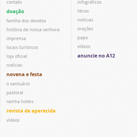
contato
infográficos
doação
libras
notícias
família dos devotos
orações
história de nossa senhora
papa
imprensa
vídeos
locais turísticos
anuncie no A12
loja oficial
notícias
novena e festa
o santuário
pastoral
rainha hotéis
revista de aparecida
vídeos