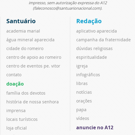
impresso, sem autorização expressa do A12
(faleconosco@santuarionacional.com).
Santuário
Redação
academia marial
aplicativo aparecida
água mineral aparecida
campanha da fraternidade
cidade do romeiro
dúvidas religiosas
centro de apoio ao romeiro
espiritualidade
centro de eventos pe. vitor
igreja
contato
infográficos
doação
libras
notícias
família dos devotos
orações
história de nossa senhora
papa
imprensa
vídeos
locais turísticos
anuncie no A12
loja oficial