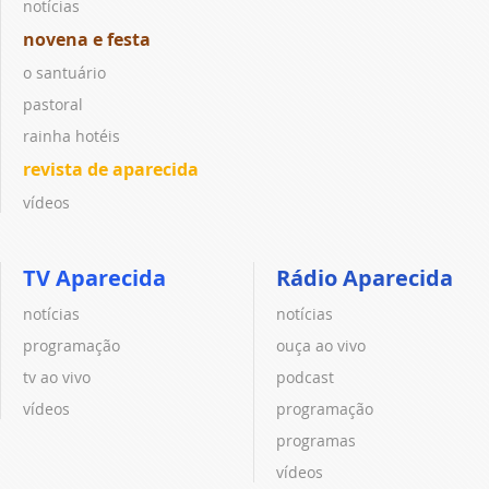
notícias
novena e festa
o santuário
pastoral
rainha hotéis
revista de aparecida
vídeos
TV Aparecida
Rádio Aparecida
notícias
notícias
programação
ouça ao vivo
tv ao vivo
podcast
vídeos
programação
programas
vídeos