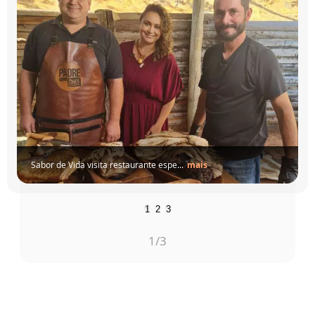
Sabor de Vida visita restaurante espe...
mais
1
2
3
1
/3