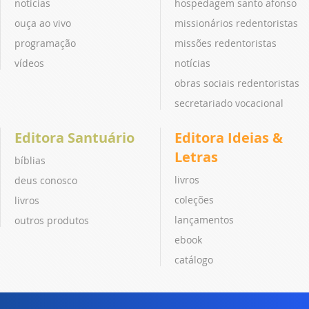
notícias
hospedagem santo afonso
ouça ao vivo
missionários redentoristas
programação
missões redentoristas
vídeos
notícias
obras sociais redentoristas
secretariado vocacional
Editora Santuário
Editora Ideias &
Letras
bíblias
livros
deus conosco
coleções
livros
lançamentos
outros produtos
ebook
catálogo