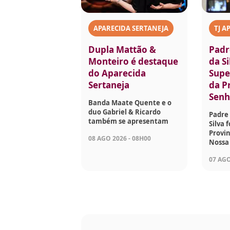
APARECIDA SERTANEJA
TJ A
Dupla Mattão &
Padr
Monteiro é destaque
da Si
do Aparecida
Supe
Sertaneja
da P
Senh
Banda Maate Quente e o
duo Gabriel & Ricardo
Padre 
também se apresentam
Silva 
Provin
08 AGO 2026 - 08H00
Nossa
07 AGO