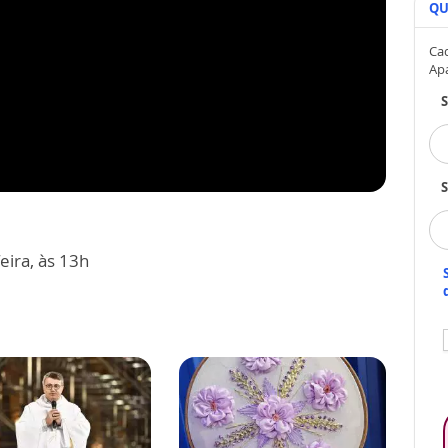
QU
Cad
Ap
S
eira, às 13h