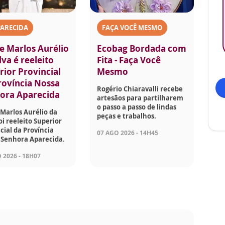
PARECIDA
FAÇA VOCÊ MESMO
e Marlos Aurélio
Ecobag Bordada com
lva é reeleito
Fita - Faça Você
rior Provincial
Mesmo
rovíncia Nossa
Rogério Chiaravalli recebe
ora Aparecida
artesãos para partilharem
o passo a passo de lindas
Marlos Aurélio da
peças e trabalhos.
foi reeleito Superior
cial da Província
07 AGO 2026 - 14H45
 Senhora Aparecida.
 2026 - 18H07