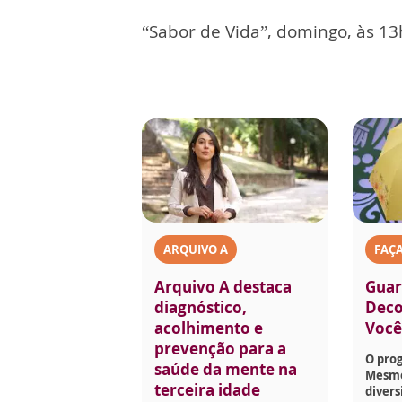
“Sabor de Vida”, domingo, às 13
ARQUIVO A
FAÇ
Arquivo A destaca
Guar
diagnóstico,
Deco
acolhimento e
Voc
prevenção para a
O pro
saúde da mente na
Mesmo
terceira idade
divers