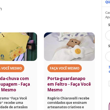
QU
h
Cad
Ap
S
A VOCÊ MESMO
FAÇA VOCÊ MESMO
da-chuva com
Porta-guardanapo
upagem - Faça
em Feltro - Faça Você
ê Mesmo
Mesmo
grama “Faça Você
Rogério Chiaravalli recebe
” recebe uma
convidados que ensinam
idade de artesãos
artesanatos criativos e