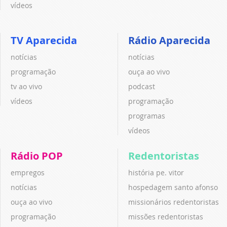
vídeos
TV Aparecida
Rádio Aparecida
notícias
notícias
programação
ouça ao vivo
tv ao vivo
podcast
vídeos
programação
programas
vídeos
Rádio POP
Redentoristas
empregos
história pe. vitor
notícias
hospedagem santo afonso
ouça ao vivo
missionários redentoristas
programação
missões redentoristas